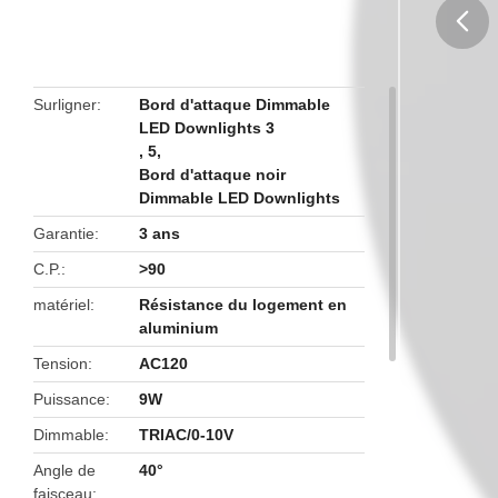
butto
Surligner
Bord d'attaque Dimmable
LED Downlights 3
,
5
,
Bord d'attaque noir
Dimmable LED Downlights
Garantie
3 ans
C.P.
>90
matériel
Résistance du logement en
aluminium
Tension
AC120
Puissance
9W
Dimmable
TRIAC/0-10V
Angle de
40°
faisceau