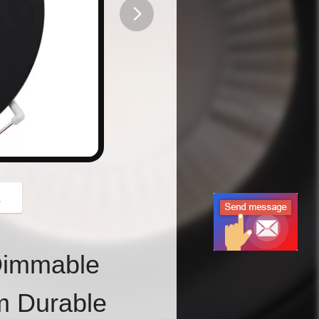
button
z
 Dimmable
m Durable