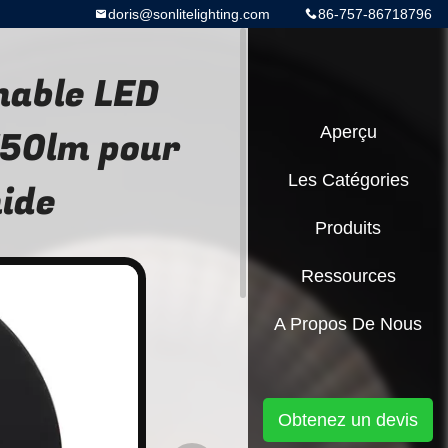
doris@sonlitelighting.com
86-757-86718796
mable LED
750lm pour
Aperçu
Les Catégories
ide
Produits
Ressources
A Propos De Nous
Obtenez un devis